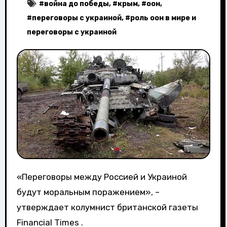
#
война до победы
, #
крым
, #
оон
,
#
переговоры с украиной
, #
роль оон в мире и
переговоры с украиной
«Переговоры между Россией и Украиной
будут моральным поражением», –
утверждает колумнист британской газеты
Financial Times .