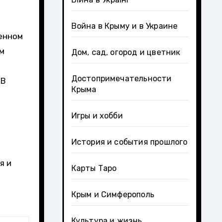
Война в Крыму и в Украине
ленном
м
Дом, сад, огород и цветник
Достопримечательности
 В
Крыма
,
Игры и хобби
История и события прошлого
я и
Карты Таро
Крым и Симферополь
Культура и жизнь