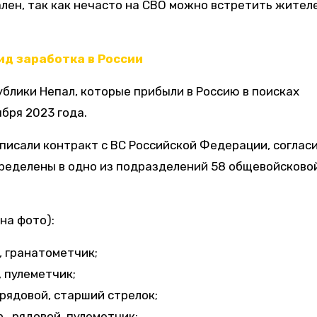
ален, так как нечасто на СВО можно встретить жител
д заработка в России
ублики Непал, которые прибыли в Россию в поисках
ября 2023 года.
одписали контракт с ВС Российской Федерации, соглас
пределены в одно из подразделений 58 общевойсково
на фото):
й, гранатометчик;
, пулеметчик;
 рядовой, старший стрелок;
., рядовой, пулеметчик;