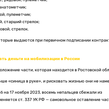
ранатометчик;
вой, пулеметчик;
й, старший стрелок;
довой, стрелок.
 которые выдаются при первичном подписании контрак
ть деньги на мобилизации в России
положение части, которая находится в Ростовской обл
чше «синица в руке», и рисковать жизнью они не нам
 16 на 17 ноября 2023, восемь непальцев сбежали из
еняется ст. 337 УК РФ — самовольное оставление час