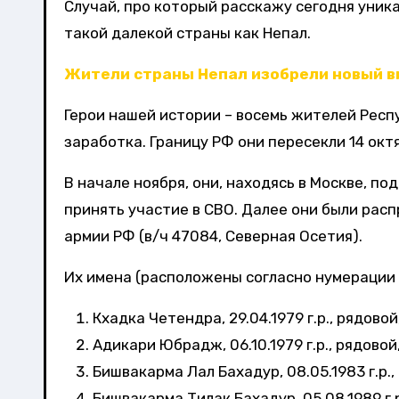
Случай, про который расскажу сегодня уник
такой далекой страны как Непал.
Жители страны Непал изобрели новый ви
Герои нашей истории – восемь жителей Респ
заработка. Границу РФ они пересекли 14 окт
В начале ноября, они, находясь в Москве, п
принять участие в СВО. Далее они были рас
армии РФ (в/ч 47084, Северная Осетия).
Их имена (расположены согласно нумерации 
Кхадка Четендра, 29.04.1979 г.р., рядово
Адикари Юбрадж, 06.10.1979 г.р., рядовой
Бишвакарма Лал Бахадур, 08.05.1983 г.р.,
Бишвакарма Тилак Бахадур, 05.08.1989 г.р