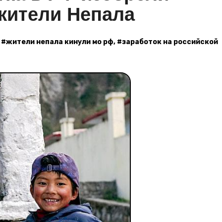
жители Непала
#
жители непала кинули мо рф
, #
заработок на российской