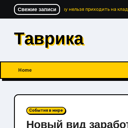
Перейти
Свежие записи
Почему нельзя приходить на кла
к
содержимому
Таврика
Home
События в мире
Новый вид зарабо