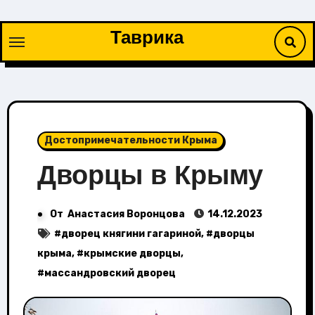
Перейти
к
Таврика
содержимому
Достопримечательности Крыма
Дворцы в Крыму
От
Анастасия Воронцова
14.12.2023
#
дворец княгини гагариной
, #
дворцы
крыма
, #
крымские дворцы
,
#
массандровский дворец