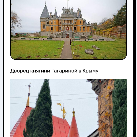
Дворец княгини Гагариной в Крыму