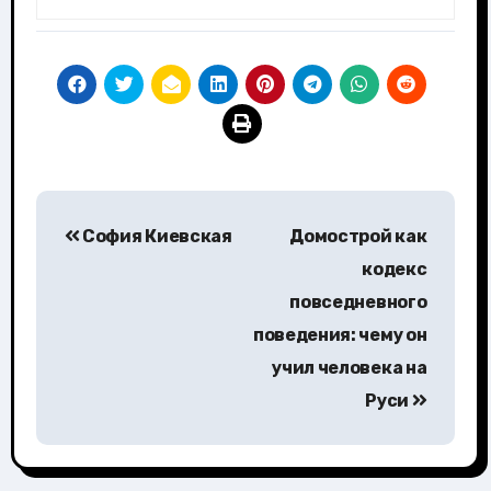
Навигация
София Киевская
Домострой как
по
кодекс
записям
повседневного
поведения: чему он
учил человека на
Руси