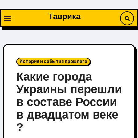
Перейти
к
Таврика
содержимому
История и события прошлого
Какие города
Украины перешли
в составе России
в двадцатом веке
?