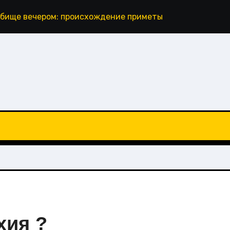
дбище вечером: происхождение приметы и что говорит 
хия ?