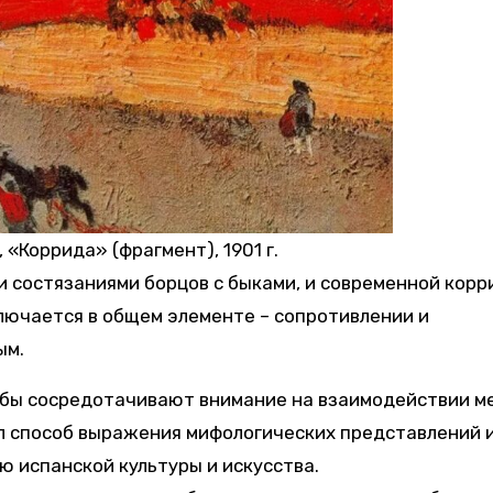
 «Коррида» (фрагмент), 1901 г.
 состязаниями борцов с быками, и современной корр
лючается в общем элементе – сопротивлении и
ым.
ьбы сосредотачивают внимание на взаимодействии м
ыл способ выражения мифологических представлений 
ью испанской культуры и искусства.