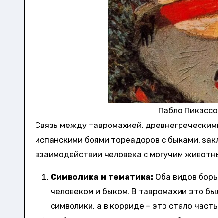
Пабло Пикассо,
Связь между тавромахией, древнегреческими
испанскими боями тореадоров с быками, зак
взаимодействии человека с могучим животн
Символика и тематика:
Оба видов бор
человеком и быком. В тавромахии это б
символики, а в корриде – это стало част