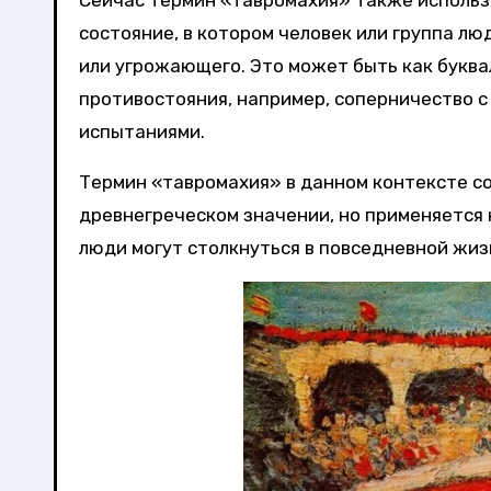
Сейчас термин «тавромахия» также использ
состояние, в котором человек или группа л
или угрожающего. Это может быть как буква
противостояния, например, соперничество 
испытаниями.
Термин «тавромахия» в данном контексте со
древнегреческом значении, но применяется 
люди могут столкнуться в повседневной жиз