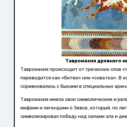
Тавромахия древнего м
Тавромахия происходит от греческих слов «τα
переводится как «битва» или «схватка». В 
соревновались с быками в специальных арен
Тавромахия имела свои символические и рели
мифами и легендами о Зевсе, который, по ле
символизировал победу над силами зла и дик