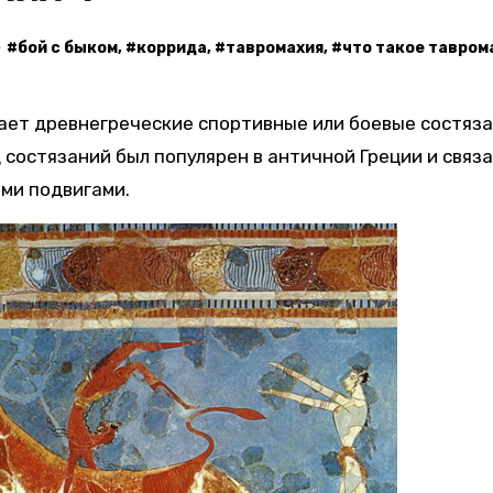
#
бой с быком
, #
коррида
, #
тавромахия
, #
что такое тавром
ает древнегреческие спортивные или боевые состяза
 состязаний был популярен в античной Греции и связа
ими подвигами.