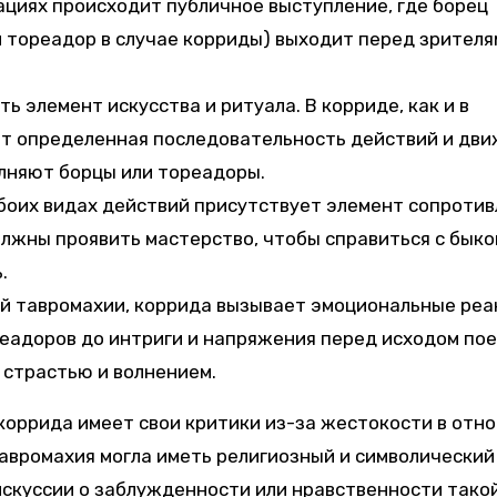
ациях происходит публичное выступление, где борец
и тореадор в случае корриды) выходит перед зрителя
ть элемент искусства и ритуала. В корриде, как и в
т определенная последовательность действий и дви
лняют борцы или тореадоры.
боих видах действий присутствует элемент сопротив
лжны проявить мастерство, чтобы справиться с быко
.
ей тавромахии, коррида вызывает эмоциональные реа
еадоров до интриги и напряжения перед исходом по
 страстью и волнением.
 коррида имеет свои критики из-за жестокости в отн
тавромахия могла иметь религиозный и символический
искуссии о заблужденности или нравственности тако