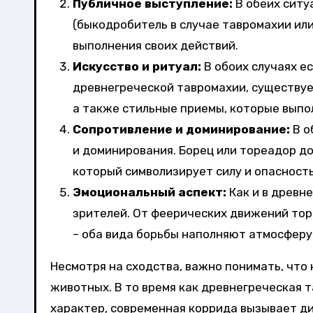
Публичное выступление:
В обеих ситу
(быкодробитель в случае тавромахии ил
выполнения своих действий.
Искусство и ритуал:
В обоих случаях ес
древнегреческой тавромахии, существуе
а также стильные приемы, которые выпо
Сопротивление и доминирование:
В о
и доминирования. Борец или тореадор до
который символизирует силу и опасность
Эмоциональный аспект:
Как и в древн
зрителей. От феерических движений тор
– оба вида борьбы наполняют атмосферу
Несмотря на сходства, важно понимать, что
животных. В то время как древнегреческая 
характер, современная коррида вызывает д