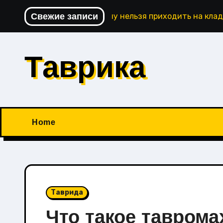
Перейти
Свежие записи
Почему нельзя приходить на кла
к
содержимому
Таврика
Home
Таврида
Что такое таврома