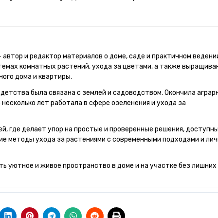
темах комнатных растений, ухода за цветами, а также выращива
ного дома и квартиры.
 детства была связана с землей и садоводством. Окончила аграр
 несколько лет работала в сфере озеленения и ухода за
й, где делает упор на простые и проверенные решения, доступн
ие методы ухода за растениями с современными подходами и ли
ть уютное и живое пространство в доме и на участке без лишних