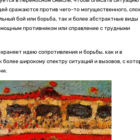
уется в переносном смысле, чтобы описать ситуацию
юдей сражаются против чего-то могущественного, сло
льный бой или борьба, так и более абстрактные виды
с мощным противником или справление с трудными
храняет идею сопротивления и борьбы, как и в
к более широкому спектру ситуаций и вызовов, с кот
ни.