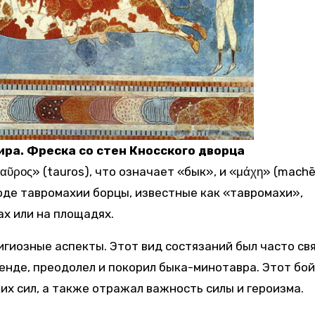
ира. Фреска со стен Кносского дворца
ῦρος» (tauros), что означает «бык», и «μάχη» (machē
ходе тавромахии борцы, известные как «тавромахи»,
ах или на площадях.
гиозные аспекты. Этот вид состязаний был часто свя
генде, преодолел и покорил быка-минотавра. Этот бой
их сил, а также отражал важность силы и героизма.