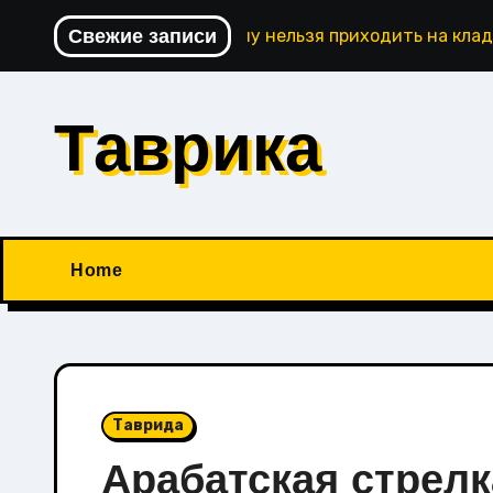
Перейти
Свежие записи
Почему нельзя приходить на кла
к
содержимому
Таврика
Home
Таврида
Арабатская стрел