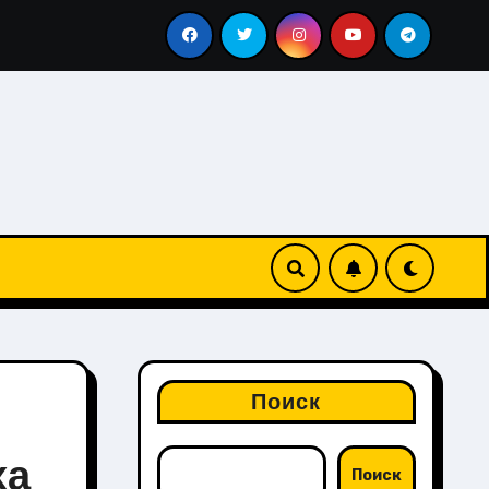
традиция
Что делают на сороковой день после похоро
Поиск
ха
Поиск