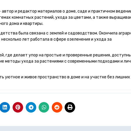
темах комнатных растений, ухода за цветами, а также выращива
ного дома и квартиры.
 детства была связана с землей и садоводством. Окончила аграр
 несколько лет работала в сфере озеленения и ухода за
й, где делает упор на простые и проверенные решения, доступн
ие методы ухода за растениями с современными подходами и ли
ть уютное и живое пространство в доме и на участке без лишних