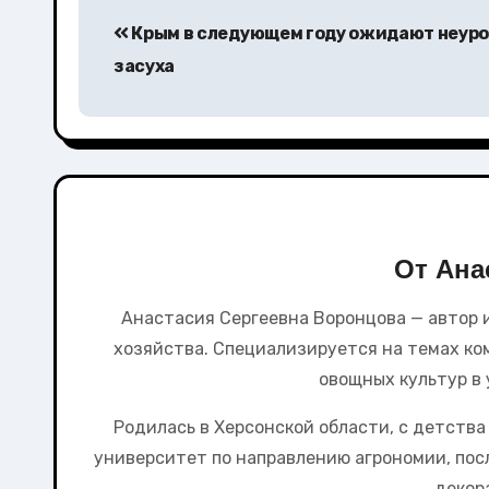
Навигация
Крым в следующем году ожидают неур
по
засуха
записям
От
Ана
Анастасия Сергеевна Воронцова — автор 
хозяйства. Специализируется на темах ко
овощных культур в 
Родилась в Херсонской области, с детства
университет по направлению агрономии, посл
декор