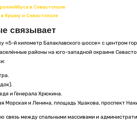
троллейбуса в Севастополе
 в Крыму и Севастополе
ые связывает
у «5-й километр Балаклавского шоссе» с центром го
аселённые районы на юго-западной окраине Севасто
и:
тра.
док).
едя и Генерала Хрюкина.
я Морская и Ленина, площадь Ушакова, проспект Нах
ю связь между спальными массивами и администрат