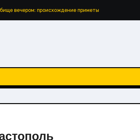
дбище вечером: происхождение приметы и что говорит 
вастополь