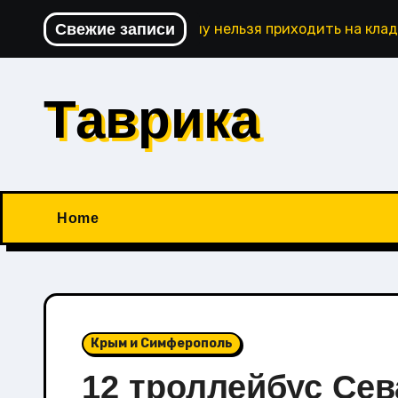
Перейти
Свежие записи
Почему нельзя приходить на кла
к
содержимому
Таврика
Home
Крым и Симферополь
12 троллейбус Се